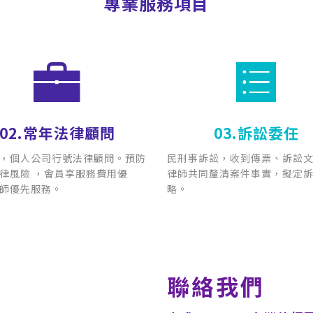
專業服務項目
02.常年法律顧問
03.
訴訟委任
，個人公司行號法律顧問。預防
民刑事訴訟，收到傳票、訴訟
律風險 ，會員享服務費用優
律師共同釐清案件事實，擬定
師優先服務。
略。
聯絡我們