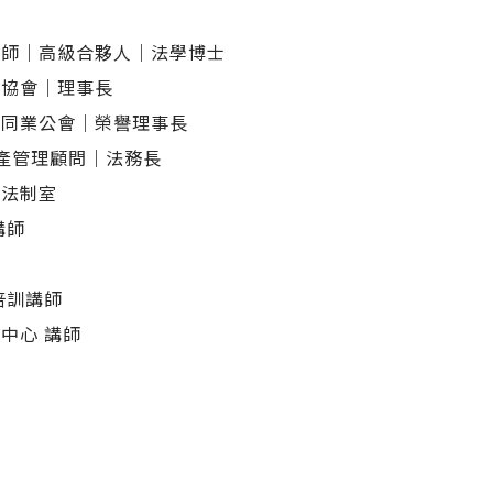
律師｜高級合夥人｜法學博士
障協會｜理事長
業同業公會｜榮譽理事長
資產管理顧問｜法務長
局法制室
講師
培訓講師
中心 講師