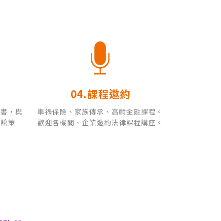
04.
課程邀約
文書，與
車禍保險、家族傳承、高齡金融課程。
訴訟策
歡迎各機關、企業邀約法律課程講座。