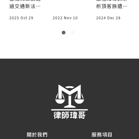
過交通新法，
析頂客族遺產
重處罰、酒
失?怎麼判
嗎？》｜
無照駕駛罰鍰
分配的迷思，
駕致死終身
斷?《Podca
《警察廣播
2025 Oct 29
2022 Nov 10
2024 Dec 28
加倍、累犯重
說明配偶繼承
不得考照
st律師在1
電台》律師
罰，酒駕致死
權及分配關鍵
樓》
瑋哥聊天室
者終身不得再
重點，提供實
考照。律師瑋
用規劃建議，
哥解析修法重
幫助避免遺產
點與法律後
落入外人手
果。
中，保障頂客
族的財產分配
更符合心意！
關於我們
服務項目