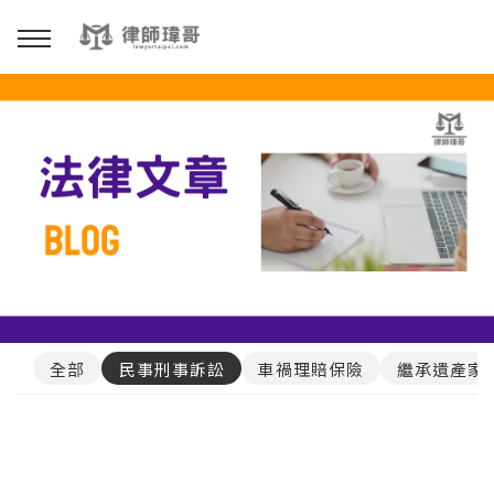
回主選單
免費影音資源
Youtube
Podcast
全部
民事刑事訴訟
車禍理賠保險
繼承遺產家