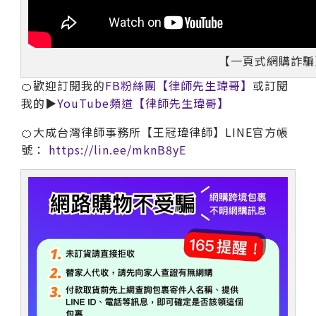
【一頁式網購詐騙
🍊歡迎訂閱我的
FB粉絲團【律師先生瑋哥】
或訂閱
我的▶
YouTube頻道【律師先生瑋哥】
🍊大成台灣律師事務所【王冠瑋律師】LINE官方帳
號：
https://lin.ee/mknB8yE