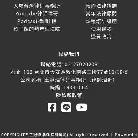
大成台灣律師事務所
預約法律諮詢
Youtube律師瑋哥
常年法律顧問
Podcast律師1樓
課程培訓講座
橘子姐的熟年理法院
使用條款
退費政策
聯絡我們
聯絡電話: 02-27020208
地址: 106 台北市大安區敦化南路二段77號10/18樓
公司名稱: 王冠瑋律師事務所（律師瑋哥）
統編: 19331064
隱私權政策
©
COPYRIGHT
王冠瑋律師(律師瑋哥) All rights reserved ｜ Powered b