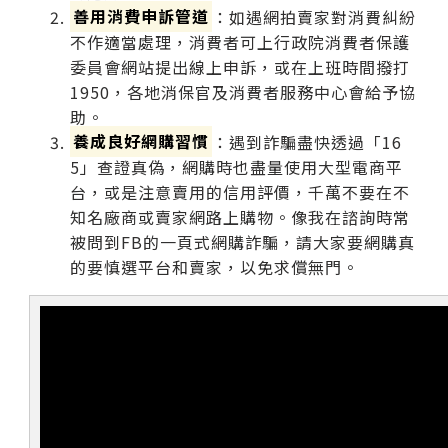
善用消費申訴管道
：如遇網拍賣家對消費糾紛
不作適當處理，消費者可上行政院消費者保護
委員會網站提出線上申訴，或在上班時間撥打
1950，各地消保官及消費者服務中心會給予協
助。
養成良好網購習慣
：遇到詐騙盡快透過「16
5」查證真偽，網購時也盡量使用大型電商平
台，或是注意賣用的信用評價，千萬不要在不
知名廠商或賣家網路上購物。像我在諮詢時常
被問到FB的一頁式網購詐騙，請大家要網購真
的要慎選平台和賣家，以免求償無門。