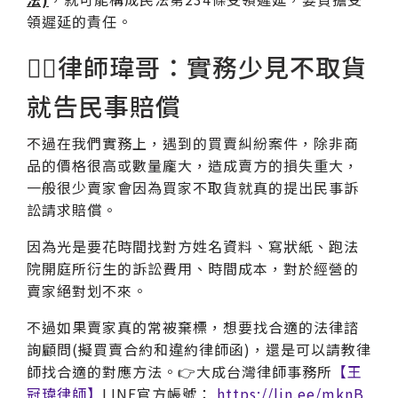
領遲延的責任。
🧑‍⚖律師瑋哥：實務少見不取貨
就告民事賠償
不過在我們實務上，遇到的買賣糾紛案件，除非商
品的價格很高或數量龐大，造成賣方的損失重大，
一般很少賣家會因為買家不取貨就真的提出民事訴
訟請求賠償。
因為光是要花時間找對方姓名資料、寫狀紙、跑法
院開庭所衍生的訴訟費用、時間成本，對於經營的
賣家絕對划不來。
不過如果賣家真的常被棄標，想要找合適的法律諮
詢顧問(擬買賣合約和違約律師函)，還是可以請教律
師找合適的對應方法。👉大成台灣律師事務所
【王
冠瑋律師】
LINE官方帳號：
https://lin.ee/mknB