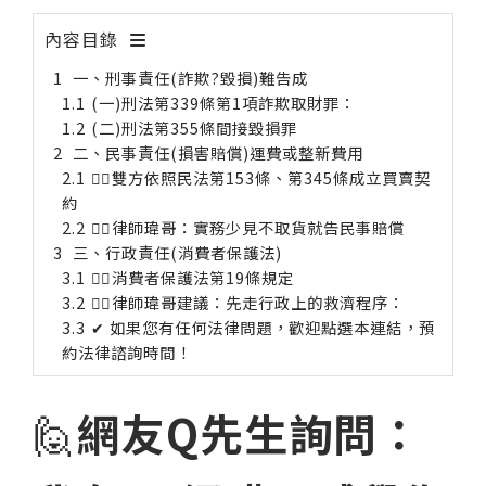
內容目錄
一、刑事責任(詐欺?毀損)難告成
(一)刑法第339條第1項詐欺取財罪：
(二)刑法第355條間接毀損罪
二、民事責任(損害賠償)運費或整新費用
🧑‍⚖雙方依照民法第153條、第345條成立買賣契
約
🧑‍⚖律師瑋哥：實務少見不取貨就告民事賠償
三、行政責任(消費者保護法)
🧑‍⚖消費者保護法第19條規定
🧑‍⚖律師瑋哥建議：先走行政上的救濟程序：
✔ 如果您有任何法律問題，歡迎點選本連結，預
約法律諮詢時間！
🙋
網友Q先生詢問：