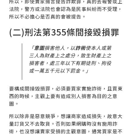
所以，即使賣家揚言提告詐欺罪，真的去報警或上
法院，警方或法院也會認為是民事糾紛而不受理，
所以不必擔心是否真的會被提告。
(二)刑法第355條間接毀損罪
「
意圖
損害他人，以
詐術
使本人或第
三人為財產上之處分，致生財產上之
損害者，處三年以下有期徒刑、拘役
或一萬五千元以下罰金。」
要構成間接毀損罪，必須要買家實施詐術，且買東
西的時候，主觀上要有造成別人損害為目的之意
圖。
所以除非是惡意競爭，想讓商家造成損失，故意大
量訂貨又不去取貨。否則如果網購時沒有施用詐
術，也沒想讓賣家受損的主觀意圖，通常買家是不