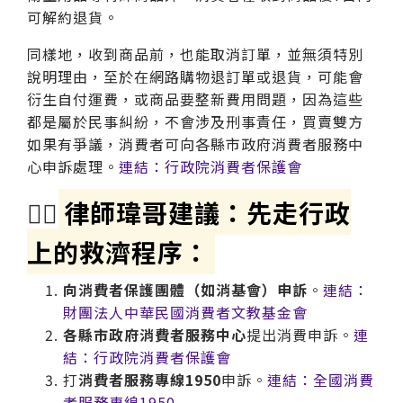
可解約退貨。
同樣地，收到商品前，也能取消訂單，並無須特別
說明理由，至於在網路購物退訂單或退貨，可能會
衍生自付運費，或商品要整新費用問題，因為這些
都是屬於民事糾紛，不會涉及刑事責任，買賣雙方
如果有爭議，消費者可向各縣市政府消費者服務中
心申訴處理。
連結：行政院消費者保護會
🧑‍⚖
律師瑋哥建議：先走行政
上的救濟程序：
向消費者保護團體（如消基會）申訴
。
連結：
財團法人中華民國消費者文教基金會
各縣市政府消費者服務中心
提出消費申訴。
連
結：行政院消費者保護會
打
消費者服務專線1950
申訴。
連結：全國消費
者服務專線1950