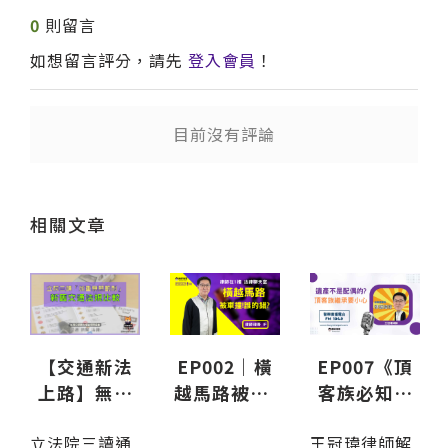
0
則留言
如想留言評分，請先
登入會員
！
目前沒有評論
送出
送出
送出
相關文章
【交通新法
EP002｜橫
EP007《頂
上路】無照
越馬路被撞!
客族必知，
駕駛最高罰6
路邊違停被
配偶可以繼
立法院三讀通
王冠瑋律師解
萬！累犯加
撞!誰的過
承全部遺產