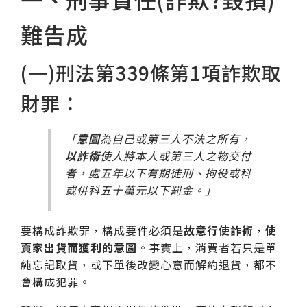
難告成
(一)刑法第339條第1項詐欺取
財罪：
「
意圖
為自己或第三人不法之所有，
以詐術
使人將本人或第三人之物交付
者，處五年以下有期徒刑、拘役或科
或併科五十萬元以下罰金。」
要構成詐欺罪，構成要件必須是
故意行使詐術
，
使
賣家出貨而獲利的意圖
。事實上，消費者若只是單
純忘記取貨，或下單後改變心意而解約退貨，都不
會構成犯罪。