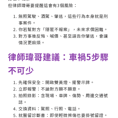
但律師瑋哥要提醒這會有3個風險：
無照駕駛、酒駕、肇逃，這些行為本身就是刑
事案件。
你若幫對方「隱匿不報案」，未來求償困難。
對方事後反悔、喊價、甚至誣告你肇逃，會讓
情況更麻煩。
律師瑋哥建議：車禍5步驟
不可少
先確保安全：開啟雙黃燈、擺警示牌。
立即報警：不論對方願不願意。
拍照錄影：含現場、車牌、傷勢、周邊交通號
誌。
交換資料：駕照、行照、電話。
就醫留診斷書：即使輕微擦傷也要掛號留證。