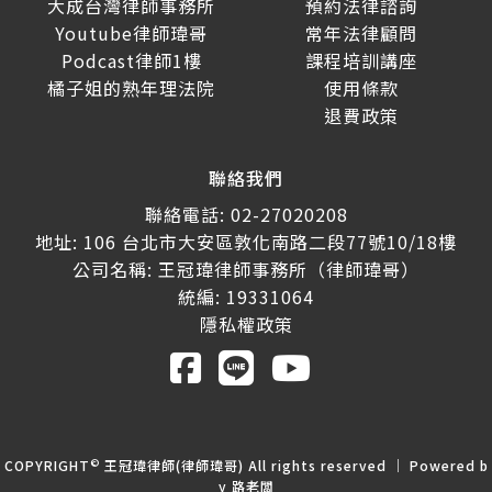
大成台灣律師事務所
預約法律諮詢
Youtube律師瑋哥
常年法律顧問
Podcast律師1樓
課程培訓講座
橘子姐的熟年理法院
使用條款
退費政策
聯絡我們
聯絡電話: 02-27020208
地址: 106 台北市大安區敦化南路二段77號10/18樓
公司名稱: 王冠瑋律師事務所（律師瑋哥）
統編: 19331064
隱私權政策
©
COPYRIGHT
王冠瑋律師(律師瑋哥) All rights reserved ｜ Powered b
y
路老闆