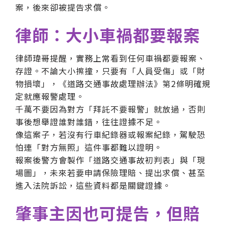
案，後來卻被提告求償。
律師：大小車禍都要報案
律師瑋哥提醒，實務上常看到任何車禍都要報案、
存證。不論大小擦撞，只要有「人員受傷」或「財
物損壞」，《道路交通事故處理辦法》第2條明確規
定就應報警處理。
千萬不要因為對方「拜託不要報警」就放過，否則
事後想舉證誰對誰錯，往往證據不足。
像這案子，若沒有行車紀錄器或報案紀錄，駕駛恐
怕連「對方無照」這件事都難以證明。
報案後警方會製作「道路交通事故初判表」與「現
場圖」，未來若要申請保險理賠、提出求償、甚至
進入法院訴訟，這些資料都是關鍵證據。
肇事主因也可提告，但賠