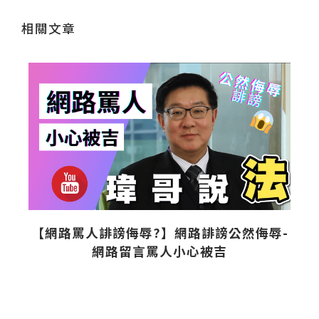
相關文章
【網路罵人誹謗侮辱?】網路誹謗公然侮辱-
網路留言罵人小心被吉
師