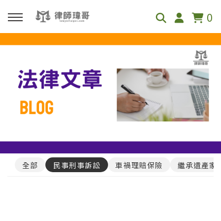
0
回主選單
免費影音資源
Youtube
Podcast
全部
民事刑事訴訟
車禍理賠保險
繼承遺產家