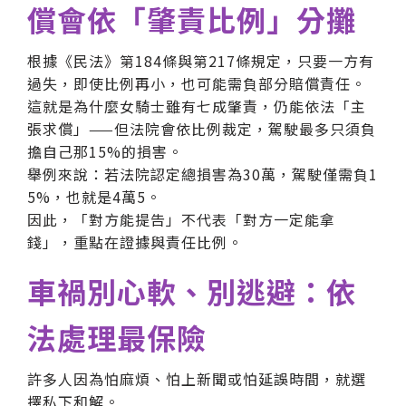
償會依「肇責比例」分攤
根據《民法》第184條與第217條規定，只要一方有
過失，即使比例再小，也可能需負部分賠償責任。
這就是為什麼女騎士雖有七成肇責，仍能依法「主
張求償」——但法院會依比例裁定，駕駛最多只須負
擔自己那15%的損害。
舉例來說：若法院認定總損害為30萬，駕駛僅需負1
5%，也就是4萬5。
因此，「對方能提告」不代表「對方一定能拿
錢」，重點在證據與責任比例。
車禍別心軟、別逃避：依
法處理最保險
許多人因為怕麻煩、怕上新聞或怕延誤時間，就選
擇私下和解。