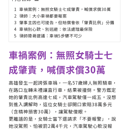
車禍案例：無照女騎士七成肇責，喊價求償30萬
律師：大小車禍都要報案
肇事主因也可提告，但賠償會依「肇責比例」分攤
車禍別心軟、別逃避：依法處理最保險
律師瑋哥建議：車禍5步驟不可少
車禍案例：無照女騎士七
成肇責，喊價求償30萬
高雄發生一起誇張車禍，一名57歲婦人無照騎車，
在路口左轉未禮讓直行車，結果被撞倒。警方鑑定
她的肇責比例高達七成，汽車駕駛僅一成五。沒想
到進入調解時，這位女騎士卻開口索賠38萬多元
（含精神損害30萬），讓駕駛傻眼。
更離譜的是，女騎士當下還請求「不要報警」，說
她沒駕照、怕被罰2萬4千元，汽車駕駛心軟沒報