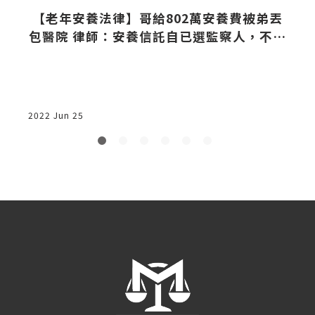
家
【老年安養法律】哥給802萬安養費被弟丟
包醫院 律師：安養信託自已選監察人，不要
測試人心
2022 Jun 25
2