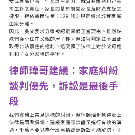
女或家屬已有工作及謀生能力，就負有維持自己基
本生計之責任，家長如基於前揭家長及財產支配之
權限，得依據民法第 1128 條之規定請求該等家屬
由家分離。
因此，吳父要求分家被認定具備正當理由。雖然姊
妹們從小住在父親的屋子裡，但法官判定並不因此
取得合法續住的權利。這突顯了法律上對於父母權
利和子女分家權的平衡。
律師瑋哥建議：家庭糾紛
談判優先，訴訟是最後手
段
我們實務上常見這樣的糾紛，但律師瑋哥覺得走上
法律是兩敗俱傷。建議家庭應該儘早進行有效的溝
通，千萬不要以為什麼事情都走訴訟才能解決，才