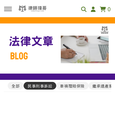
0
回主選單
免費影音資源
Youtube
Podcast
全部
民事刑事訴訟
車禍理賠保險
繼承遺產家