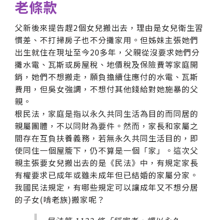
老條款
父新後來提告趕2個女兒搬出去，理由是女兒衛生習
慣差、不打掃房子也不分攤家用。但姊妹主張她們
出生就住在現址至今20多年，父親從沒要求她們分
攤水電、瓦斯或房屋稅、地價稅及保險費等家庭開
銷，她們不想搬走，願負擔續住應付的水電、瓦斯
費用，但吳女強調，不想付其他錢給對她施暴的父
親。
根民法，家庭是指以永久共同生活為目的而同居的
親屬團體，不以同財為要件。然而，家長和家屬之
間存在互負扶養義務，若無永久共同生活目的，即
使同住一個屋簷下，仍不算是一個「家」。這次父
親主張要女兒搬出去的是《民法》中，有規定家長
有權要求已成年或雖未成年但已結婚的家屬分家。
我國民法規定，有哪些規定可以讓成年又不想分居
的子女(啃老族)搬家呢？