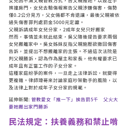
女兒因不滿父親管教方式，告父親推她，以致左手
擦撞房門，女兒去驗傷報案告父親涉嫌傷害，傷勢
僅0.2公分見方，父女倆都不肯退讓，最後父親被依
過失傷害罪判處罰金5000元定讞。
父親訴請成年女兒分家，2成年女兒只好搬家
然而，事情並未就此結束，吳父隨後提告要求兩個
女兒搬離家中。吳女姊妹反指父親施壓欲撤回傷害
告訴，並提出不想搬離家的主張。不過這次法院是
判父親勝訴，認為作為屋主和家長，他有權要求已
成年且有正當工作的子女分家。
這種家庭紛爭的案件，一旦走上法律訴訟，就變得
更複雜。律師瑋哥來討論家庭吵架動手的風險，以
及法律上對於成年子女分家的規範。
延伸新聞:
管教愛女「推一下」挨告罰5千 父火大
要她搬出家門勝訴
民法規定：扶養義務和禁止啃