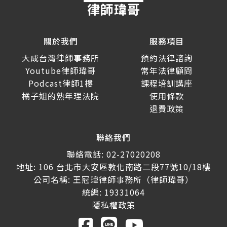
關於我們
服務項目
大成台灣律師事務所
預約法律諮詢
Youtube律師瑋哥
常年法律顧問
Podcast律師1樓
課程培訓講座
橘子姐的熟年理法院
使用條款
退費政策
聯絡我們
聯絡電話: 02-27020208
地址: 106 台北市大安區敦化南路二段77號10/18樓
公司名稱: 王冠瑋律師事務所（律師瑋哥）
統編: 19331064
隱私權政策