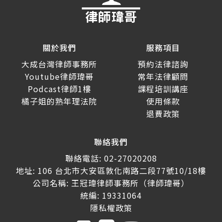
關於我們
服務項目
大成台灣律師事務所
預約法律諮詢
Youtube律師瑋哥
常年法律顧問
Podcast律師1樓
課程培訓講座
橘子姐的熟年理法院
使用條款
退費政策
聯絡我們
聯絡電話: 02-27020208
地址: 106 台北市大安區敦化南路二段77號10/18樓
公司名稱: 王冠瑋律師事務所（律師瑋哥）
統編: 19331064
隱私權政策