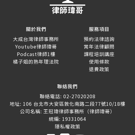
關於我們
服務項目
大成台灣律師事務所
預約法律諮詢
Youtube律師瑋哥
常年法律顧問
Podcast律師1樓
課程培訓講座
橘子姐的熟年理法院
使用條款
退費政策
聯絡我們
聯絡電話: 02-27020208
地址: 106 台北市大安區敦化南路二段77號10/18樓
公司名稱: 王冠瑋律師事務所（律師瑋哥）
統編: 19331064
隱私權政策