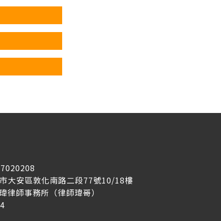
7020208
台北市大安區敦化南路二段77號10/18樓
冠瑋律師事務所（律師瑋哥）
4