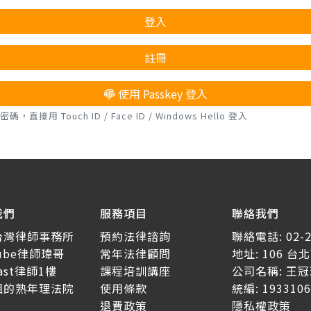
登入
註冊
使用 Passkey 登入
接用 Touch ID / Face ID / Windows Hello 登入
我們
服務項目
聯絡我們
台灣律師事務所
預約法律諮詢
聯絡電話: 02-2
tube律師瑋哥
常年法律顧問
地址: 106 
cast律師1樓
課程培訓講座
公司名稱: 王
姐的熟年理法院
使用條款
統編: 1933106
退費政策
隱私權政策