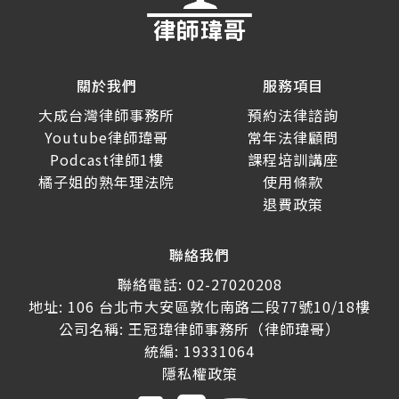
關於我們
服務項目
大成台灣律師事務所
預約法律諮詢
Youtube律師瑋哥
常年法律顧問
Podcast律師1樓
課程培訓講座
橘子姐的熟年理法院
使用條款
退費政策
聯絡我們
聯絡電話: 02-27020208
地址: 106 台北市大安區敦化南路二段77號10/18樓
公司名稱: 王冠瑋律師事務所（律師瑋哥）
統編: 19331064
隱私權政策