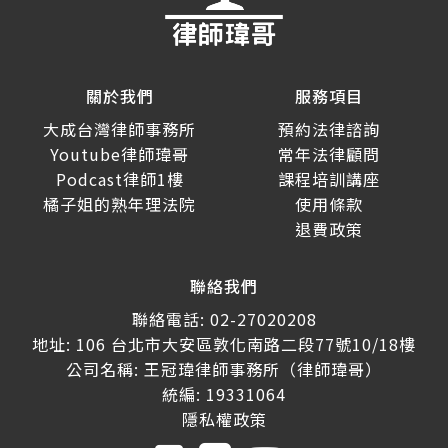
關於我們
服務項目
大成台灣律師事務所
預約法律諮詢
Youtube律師瑋哥
常年法律顧問
Podcast律師1樓
課程培訓講座
橘子姐的熟年理法院
使用條款
退費政策
聯絡我們
聯絡電話: 02-27020208
地址: 106 台北市大安區敦化南路二段77號10/18樓
公司名稱: 王冠瑋律師事務所（律師瑋哥）
統編: 19331064
隱私權政策