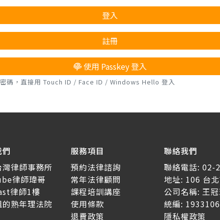
登入
註冊
使用 Passkey 登入
接用 Touch ID / Face ID / Windows Hello 登入
我們
服務項目
聯絡我們
台灣律師事務所
預約法律諮詢
聯絡電話: 02-2
tube律師瑋哥
常年法律顧問
地址: 106 
cast律師1樓
課程培訓講座
公司名稱: 王
姐的熟年理法院
使用條款
統編: 1933106
退費政策
隱私權政策