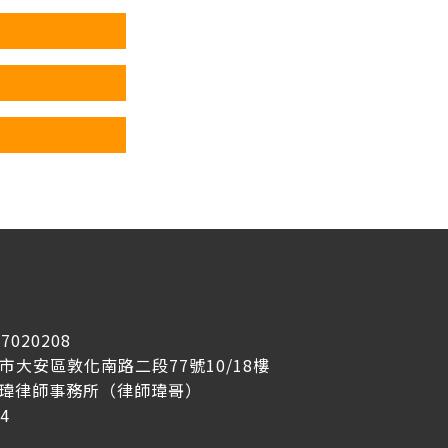
7020208
台北市大安區敦化南路二段77號10/18樓
冠瑋律師事務所（律師瑋哥）
4