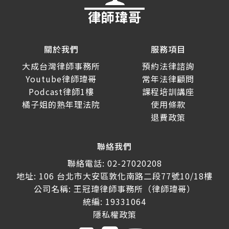
關於我們
服務項目
大成台灣律師事務所
預約法律諮詢
Youtube律師瑋哥
常年法律顧問
Podcast律師1樓
課程培訓講座
橘子姐的熟年理法院
使用條款
退費政策
聯絡我們
聯絡電話: 02-27020208
地址: 106 台北市大安區敦化南路二段77號10/18樓
公司名稱: 王冠瑋律師事務所（律師瑋哥）
統編: 19331064
隱私權政策