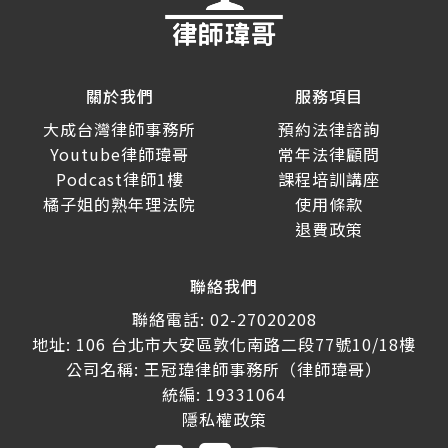
關於我們
服務項目
大成台灣律師事務所
預約法律諮詢
Youtube律師瑋哥
常年法律顧問
Podcast律師1樓
課程培訓講座
橘子姐的熟年理法院
使用條款
退費政策
聯絡我們
聯絡電話: 02-27020208
地址: 106 台北市大安區敦化南路二段77號10/18樓
公司名稱: 王冠瑋律師事務所（律師瑋哥）
統編: 19331064
隱私權政策