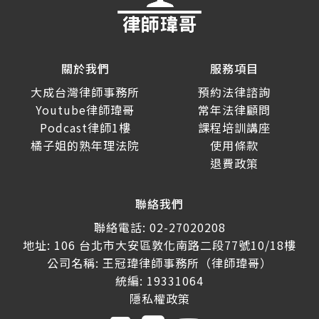
關於我們
服務項目
大成台灣律師事務所
預約法律諮詢
Youtube律師瑋哥
常年法律顧問
Podcast律師1樓
課程培訓講座
橘子姐的熟年理法院
使用條款
退費政策
聯絡我們
聯絡電話: 02-27020208
地址: 106 台北市大安區敦化南路二段77號10/18樓
公司名稱: 王冠瑋律師事務所（律師瑋哥）
統編: 19331064
隱私權政策