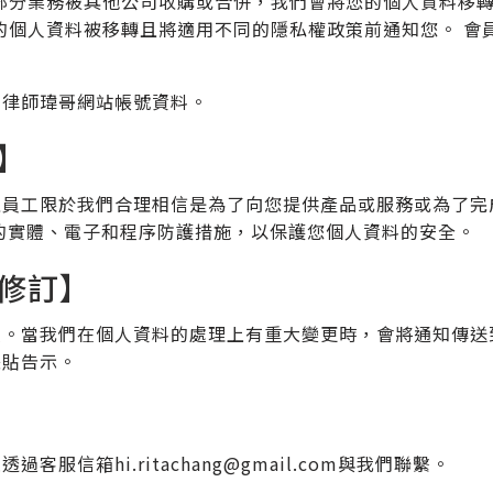
部分業務被其他公司收購或合併，我們會將您的個人資料移
的個人資料被移轉且將適用不同的隱私權政策前通知您。 會
人律師瑋哥網站帳號資料。
】
之員工限於我們合理相信是為了向您提供產品或服務或為了完
的實體、電子和程序防護措施，以保護您個人資料的安全。
修訂】
策。當我們在個人資料的處理上有重大變更時，會將通知傳送
張貼告示。
迎透過客服信箱
hi.ritachang@gmail.com
與我們聯繫。