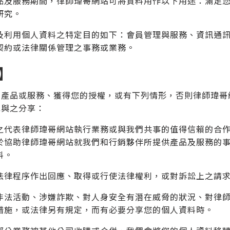
品及服務期間，律師瑋哥網站可將資料用作以下用途：滿足
研究。
及利用個人資料之特定目的如下：會員管理與服務、資訊通
契約或法律關係管理之事務或業務。
】
的產品或服務、獲得您的授權，或有下列情形，否則律師瑋哥
或與之分享：
之代表律師瑋哥網站執行業務或與我們共事的值得信賴的合
於協助律師瑋哥網站就我們和行銷夥伴所提供產品及服務的
料。
法律程序作出回應、取得或行使法律權利，或對訴訟上之請
非法活動、涉嫌詐欺、對人身安全有潛在威脅的狀況、對律
措施，或法律另有規定，而有必要分享您的個人資料時。