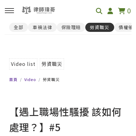
0
全部
車禍法律
保險理賠
勞資職災
債權催
回主選單
免費影音資源
Youtube
Video list
勞資職災
首頁
Video
勞資職災
Podcast
【遇上職場性騷擾 該如何
處理？】#5