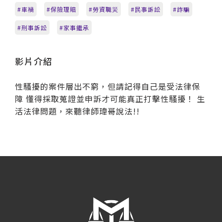
車禍
保險理賠
勞資職災
民事訴訟
詐騙
刑事訴訟
家事繼承
影片介紹
性騷擾的案件層出不窮，但請記得自己是受法律保
障 懂得採取蒐證並申訴才可能真正打擊性騷擾！ 生
活法律問題，來聽律師瑋哥說法!!