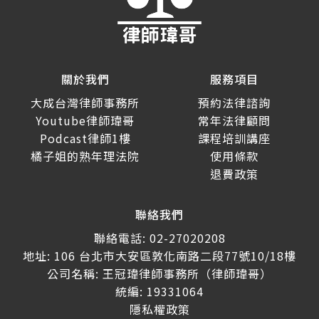
關於我們
服務項目
大成台灣律師事務所
預約法律諮詢
Youtube律師瑋哥
常年法律顧問
Podcast律師1樓
課程培訓講座
橘子姐的熟年理法院
使用條款
退費政策
聯絡我們
聯絡電話: 02-27020208
地址: 106 台北市大安區敦化南路二段77號10/18樓
公司名稱: 王冠瑋律師事務所（律師瑋哥）
統編: 19331064
隱私權政策