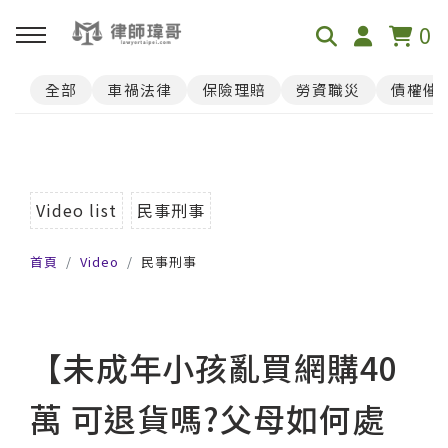
0
全部
車禍法律
保險理賠
勞資職災
債權催
回主選單
免費影音資源
Youtube
Video list
民事刑事
首頁
Video
民事刑事
Podcast
【未成年小孩亂買網購40
萬 可退貨嗎?父母如何處