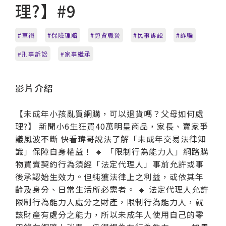
理?】#9
車禍
保險理賠
勞資職災
民事訴訟
詐騙
刑事訴訟
家事繼承
影片介紹
【未成年小孩亂買網購，可以退貨嗎？父母如何處
理?】 新聞小6生狂買40萬明星商品，家長、賣家爭
議風波不斷 快看瑋哥說法了解「未成年交易法律知
識」保障自身權益！ 🔸 「限制行為能力人」網路購
物買賣契約行為須經「法定代理人」事前允許或事
後承認始生效力。但純獲法律上之利益，或依其年
齡及身分、日常生活所必需者。 🔸 法定代理人允許
限制行為能力人處分之財產，限制行為能力人，就
該財產有處分之能力，所以未成年人使用自己的零