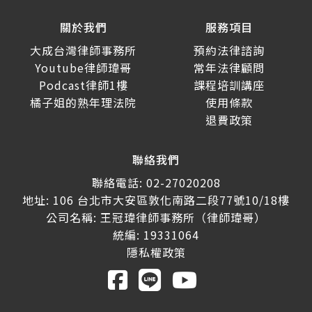
關於我們
服務項目
大成台灣律師事務所
預約法律諮詢
Youtube律師瑋哥
常年法律顧問
Podcast律師1樓
課程培訓講座
橘子姐的熟年理法院
使用條款
退費政策
聯絡我們
聯絡電話: 02-27020208
地址: 106 台北市大安區敦化南路二段77號10/18樓
公司名稱: 王冠瑋律師事務所（律師瑋哥）
統編: 19331064
隱私權政策