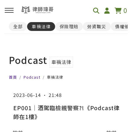
0
全部
車禍法律
保險理賠
勞資職災
債權催
回主選單
免費影音資源
Podcast
Youtube
車禍法律
首頁
Podcast
車禍法律
Podcast
2023-06-14 · 21:48
EP001｜酒駕臨檢親警察?!《Podcast律
師在1樓》
A