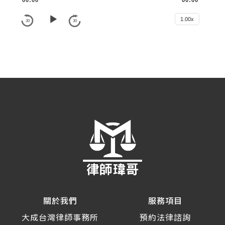
00:00
00:00
u
d
1.00x
30
30
i
o
P
l
a
y
e
r
關於我們
服務項目
大成台灣律師事務所
預約法律諮詢