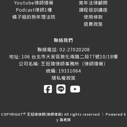
Youtube律師瑋哥
常年法律顧問
Podcast律師1樓
課程培訓講座
橘子姐的熟年理法院
使用條款
退費政策
聯絡我們
聯絡電話: 02-27020208
地址: 106 台北市大安區敦化南路二段77號10/18樓
公司名稱: 王冠瑋律師事務所（律師瑋哥）
統編: 19331064
隱私權政策
©
COPYRIGHT
王冠瑋律師(律師瑋哥) All rights reserved ｜ Powered b
y
路老闆