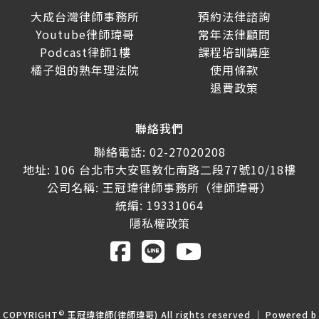
大成台灣律師事務所
預約法律諮詢
Youtube律師瑋哥
常年法律顧問
Podcast律師1樓
課程培訓講座
橘子姐的熟年理法院
使用條款
退費政策
聯絡我們
聯絡電話: 02-27020208
地址: 106 台北市大安區敦化南路二段77號10/18樓
公司名稱: 王冠瑋律師事務所（律師瑋哥）
統編: 19331064
隱私權政策
©
COPYRIGHT
王冠瑋律師(律師瑋哥) All rights reserved ｜ Powered b