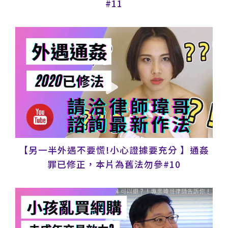
#11
【另一半外遇不要慌!小心證據要充分 】通姦
罪已修正，本片為舊法勿參#10