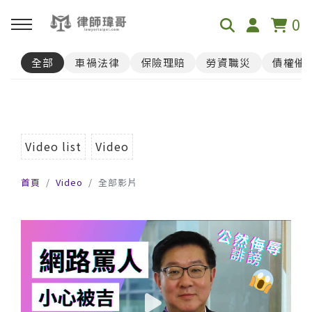
0
全部
車禍法律
保險理賠
勞資職災
債權催
回主選單
免費影音資源
Youtube
Video list
Video
首頁
Video
全部影片
Podcast