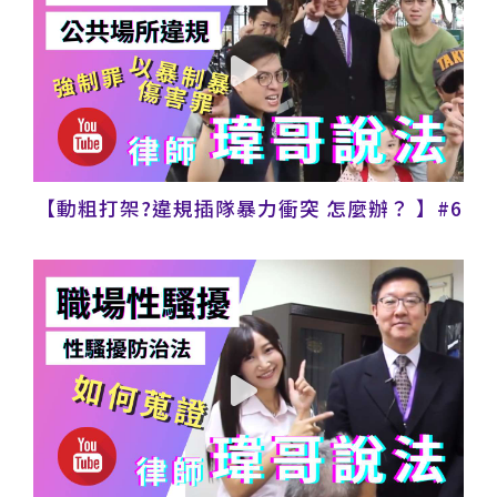
【動粗打架?違規插隊暴力衝突 怎麼辦？ 】#6