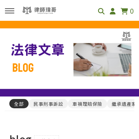
0
回主選單
免費影音資源
Youtube
Podcast
全部
民事刑事訴訟
車禍理賠保險
繼承遺產家
blog