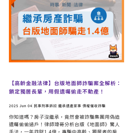
【高齡金融法律】台版地面師詐騙案全解析：
鎖定獨居長輩，用假遺囑偷走不動產！
2025 Jun 04
民事刑事訴訟
繼承遺產家事
債權催收詐騙
你知道嗎？房子沒繼承，竟然會被詐騙集團用偽造
遺囑偷偷過戶！律師瑋哥分析台版《地面師》驚人
手法，一年詐財1.4億，專騙中高齡、獨居者的房