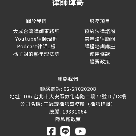
關於我們
服務項目
大成台灣律師事務所
預約法律諮詢
Youtube律師瑋哥
常年法律顧問
Podcast律師1樓
課程培訓講座
橘子姐的熟年理法院
使用條款
退費政策
聯絡我們
聯絡電話: 02-27020208
地址: 106 台北市大安區敦化南路二段77號10/18樓
公司名稱: 王冠瑋律師事務所（律師瑋哥）
統編: 19331064
隱私權政策