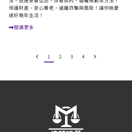
法，透過安養信託、扶養契約、遺囑規劃等方法，
保護財產、安心養老，遠離詐騙與風險！讓你無憂
過好晚年生活！
閱讀更多
1
2
3
4