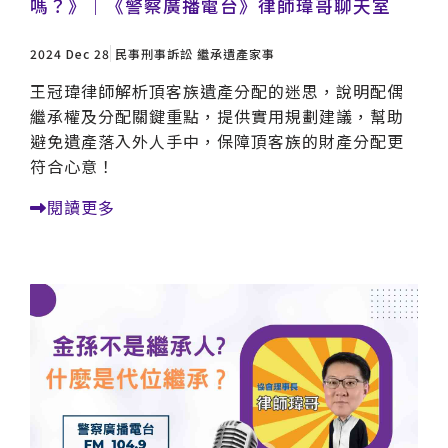
嗎？》｜《警察廣播電台》律師瑋哥聊天室
2024 Dec 28
民事刑事訴訟
繼承遺產家事
王冠瑋律師解析頂客族遺產分配的迷思，說明配偶
繼承權及分配關鍵重點，提供實用規劃建議，幫助
避免遺產落入外人手中，保障頂客族的財產分配更
符合心意！
閱讀更多