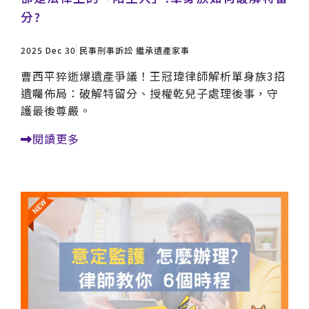
分?
2025 Dec 30
民事刑事訴訟
繼承遺產家事
曹西平猝逝爆遺產爭議！王冠瑋律師解析單身族3招
遺囑佈局：破解特留分、授權乾兒子處理後事，守
護最後尊嚴。
閱讀更多