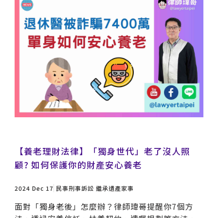
【養老理財法律】「獨身世代」老了沒人照
顧? 如何保護你的財產安心養老
2024 Dec 17
民事刑事訴訟
繼承遺產家事
面對「獨身老後」怎麼辦？律師瑋哥提醒你7個方