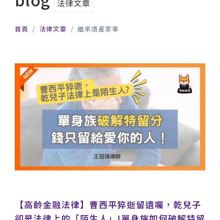
法律文章
首頁
法律文章
繼承遺產家事
【高齡金融法律】曹西平猝逝留遺囑，乾兒子
卻是法律上的「陌生人」!單身族如何破解特留