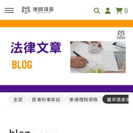
0
回主選單
免費影音資源
Youtube
Podcast
全部
民事刑事訴訟
車禍理賠保險
繼承遺產家
blog