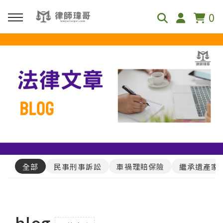
0
回主選單
免費影音資源
Youtube
Podcast
全部
民事刑事訴訟
車禍理賠保險
繼承遺產家
blog