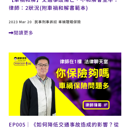
律師：2狀況(附車禍和解書範本)
2023 Mar 20
民事刑事訴訟
車禍理賠保險
閱讀更多
EP005｜《如何降低交通事故造成的影響？從