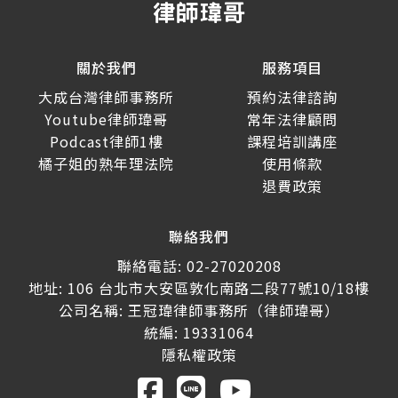
關於我們
服務項目
大成台灣律師事務所
預約法律諮詢
Youtube律師瑋哥
常年法律顧問
Podcast律師1樓
課程培訓講座
橘子姐的熟年理法院
使用條款
退費政策
聯絡我們
聯絡電話: 02-27020208
地址: 106 台北市大安區敦化南路二段77號10/18樓
公司名稱: 王冠瑋律師事務所（律師瑋哥）
統編: 19331064
隱私權政策