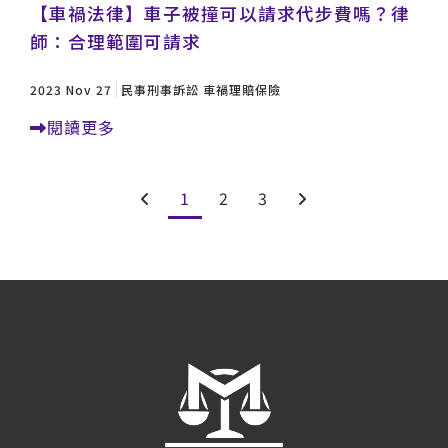
【車禍法律】車子被撞可以請求代步費嗎？律
師：合理範圍可請求
2023 Nov 27
民事刑事訴訟
車禍理賠保險
閱讀更多
1
2
3