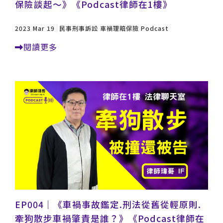
保險談起～》《Podcast律師在1樓》
2023 Mar 19
民事刑事訴訟
車禍理賠保險
Podcast
閱讀更多
EP004｜《車禍事故鑑定.刑法從舊從輕原則.
牽狗散步車禍肇責是誰？》《Podcast律師在