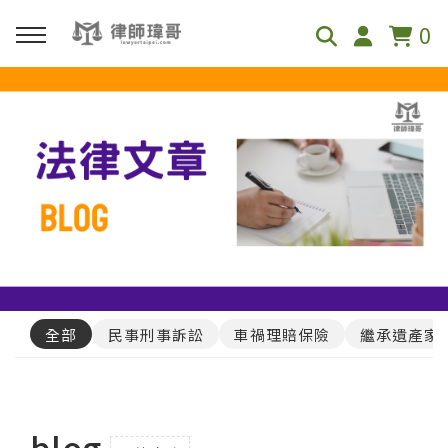
0
回主選單
免費影音資源
Youtube
Podcast
全部
民事刑事訴訟
車禍理賠保險
繼承遺產家
blog