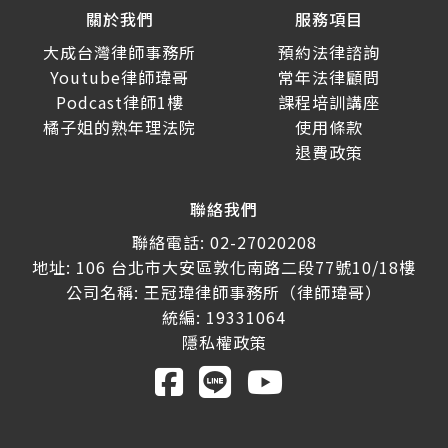
關於我們
服務項目
大成台灣律師事務所
預約法律諮詢
Youtube律師瑋哥
常年法律顧問
Podcast律師1樓
課程培訓講座
橘子姐的熟年理法院
使用條款
退費政策
聯絡我們
聯絡電話: 02-27020208
地址: 106 台北市大安區敦化南路二段77號10/18樓
公司名稱: 王冠瑋律師事務所（律師瑋哥）
統編: 19331064
隱私權政策