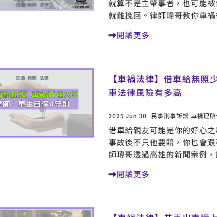
就算不是主肇事者，也可能被
就難挽回。律師瑋哥教你車禍
閱讀更多
【車禍法律】借車給無照
車法律風險有多高
2025 Jun 30
民事刑事訴訟
車禍理賠
借車給親友可能是你的好心之
事故後不只他要賠，你也會跟
師瑋哥透過高雄的新聞案例，
閱讀更多