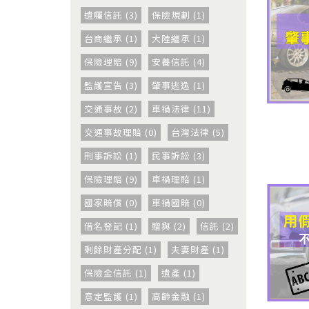
遺囑信託 (3)
保險規劃 (1)
台商繼承 (1)
大陸繼承 (1)
保險理賠 (9)
安養信託 (4)
監護宣告 (3)
肇事逃逸 (1)
交通事故 (2)
車禍法律 (11)
交通事故理賠 (0)
台灣法律 (5)
刑事訴訟 (1)
民事訴訟 (3)
保險理賠 (9)
車禍理賠 (1)
國家賠償 (0)
車禍國賠 (0)
借名登記 (1)
贈與 (2)
信託 (2)
剩餘財產分配 (1)
夫妻財產 (1)
保險金信託 (1)
遺產 (1)
意定監護 (1)
高齡金融 (1)