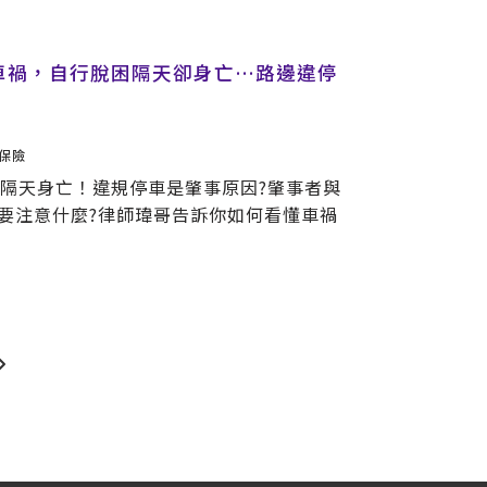
車禍，自行脫困隔天卻身亡…路邊違停
保險
卻隔天身亡！違規停車是肇事原因?肇事者與
要注意什麼?律師瑋哥告訴你如何看懂車禍