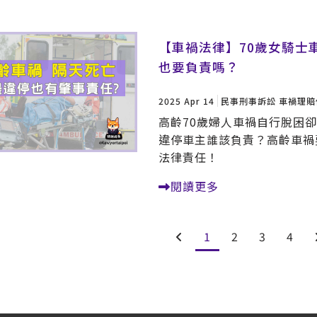
【車禍法律】70歲女騎士
也要負責嗎？
2025 Apr 14
民事刑事訴訟
車禍理賠
高齡70歲婦人車禍自行脫困
違停車主誰該負責？高齡車禍
法律責任！
閱讀更多
1
2
3
4