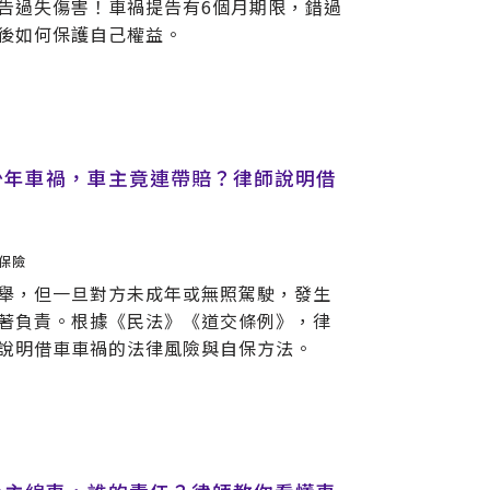
告過失傷害！車禍提告有6個月期限，錯過
後如何保護自己權益。
少年車禍，車主竟連帶賠？律師說明借
保險
舉，但一旦對方未成年或無照駕駛，發生
著負責。根據《民法》《道交條例》，律
說明借車車禍的法律風險與自保方法。