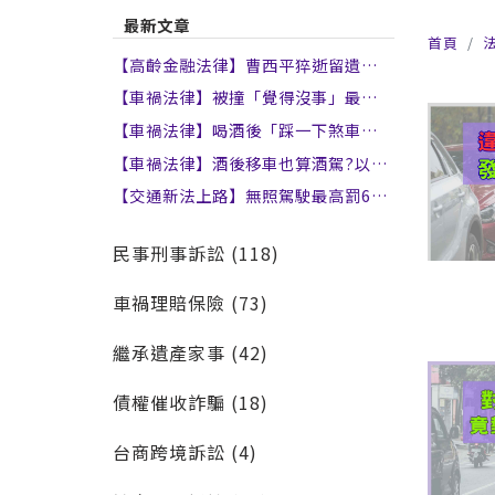
最新文章
首頁
【高齡金融法律】曹西平猝逝留遺囑，
乾兒子卻是法律上的「陌生人」!單身
【車禍法律】被撞「覺得沒事」最危
族如何破解特留分?
險！律師：為什麼「高齡車禍」更不能
【車禍法律】喝酒後「踩一下煞車」算
大意？
酒駕嗎？法院判決酒駕構成要件怎麼
【車禍法律】酒後移車也算酒駕?以為
看！
只是挪一下車就犯公共危險罪！
【交通新法上路】無照駕駛最高罰6
萬！累犯加重處罰、酒駕致死終身不得
考照
民事刑事訴訟 (118)
車禍理賠保險 (73)
繼承遺產家事 (42)
債權催收詐騙 (18)
台商跨境訴訟 (4)