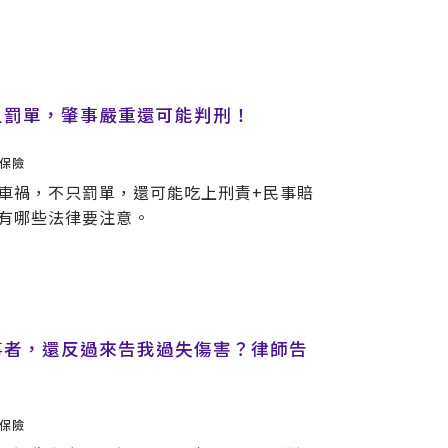
只罰單，肇事嚴重還可能判刑！
保險
車禍，不只罰單，還可能吃上刑責+民事賠
有哪些法律要注意。
事者，還反過來告我過失傷害？律師告
保險