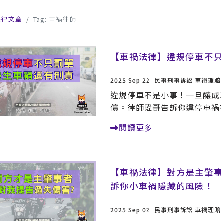
法律文章
Tag: 車禍律師
【車禍法律】違規停車不
2025 Sep 22
民事刑事訴訟
車禍理賠
違規停車不是小事！一旦釀成
償。律師瑋哥告訴你違停車禍
閱讀更多
【車禍法律】對方是主肇
訴你小車禍隱藏的風險！
2025 Sep 02
民事刑事訴訟
車禍理賠