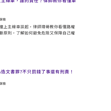
上主線車，誰的責任？律師教你看懂車
保險
撞上主線車談起，律師瑋哥教你看懂路權
斷原則，了解如何避免危險又保障自己權
偽造文書罪?不只罰錢了事還有刑責！
保險