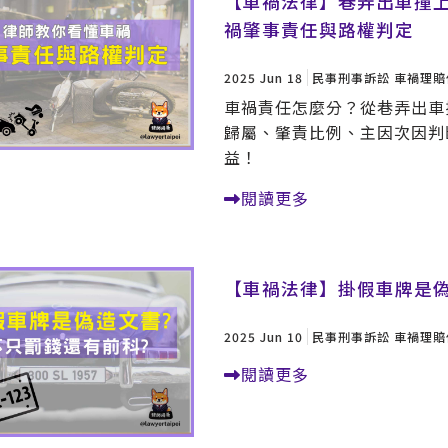
【車禍法律】巷弄出車撞
禍肇事責任與路權判定
2025 Jun 18
民事刑事訴訟
車禍理賠
車禍責任怎麼分？從巷弄出車
歸屬、肇責比例、主因次因判
益！
閱讀更多
【車禍法律】掛假車牌是
2025 Jun 10
民事刑事訴訟
車禍理賠
閱讀更多