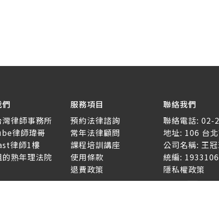
我們
服務項目
聯絡我們
台灣律師事務所
預約法律諮詢
聯絡電話: 02-2
tube律師瑋哥
常年法律顧問
地址: 106 
cast律師1樓
課程培訓講座
公司名稱: 王
姐的熟年理法院
使用條款
統編: 1933106
退費政策
隱私權政策