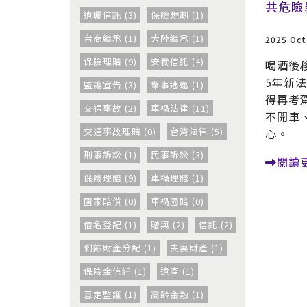
共危險
遺囑信託 (3)
保險規劃 (1)
台商繼承 (1)
大陸繼承 (1)
2025 Oct
保險理賠 (9)
安養信託 (4)
喝酒後
5年新
監護宣告 (3)
肇事逃逸 (1)
得再考
交通事故 (2)
車禍法律 (11)
不開車
交通事故理賠 (0)
台灣法律 (5)
心。
刑事訴訟 (1)
民事訴訟 (3)
閱讀
保險理賠 (9)
車禍理賠 (1)
國家賠償 (0)
車禍國賠 (0)
借名登記 (1)
贈與 (2)
信託 (2)
剩餘財產分配 (1)
夫妻財產 (1)
保險金信託 (1)
遺產 (1)
意定監護 (1)
高齡金融 (1)