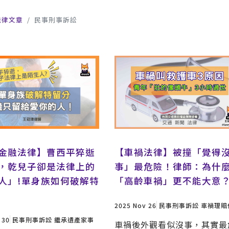
法律文章
民事刑事訴訟
金融法律】曹西平猝逝
【車禍法律】被撞「覺得
，乾兒子卻是法律上的
事」最危險！律師：為什
人」!單身族如何破解特
「高齡車禍」更不能大意
2025 Nov 26
民事刑事訴訟
車禍理賠
 30
民事刑事訴訟
繼承遺產家事
車禍後外觀看似沒事，其實最