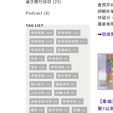
論文期刊採訪 (25)
曹西平
師解析
Podcast (8)
特留分
護最後
律師瑋哥 (84)
車禍律師 (33)
閱讀
車禍賠償 (28)
車禍保險理賠 (21)
車禍刑事 (18)
婚姻訴訟 (1)
詐欺 (3)
刑事告訴 (4)
催收 (32)
債務清理 (9)
債權管理 (20)
應收帳款 (3)
期刊論文 (1)
離婚律師 (2)
台商法律 (0)
詐騙法律 (9)
【車禍
高齡金融法律 (0)
家事律師 (1)
駕?以
繼承 (9)
繼承律師 (5)
遺囑 (3)