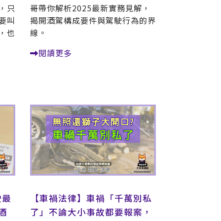
，只
哥帶你解析2025最新實務見解，
要叫
揭開酒駕構成要件與駕駛行為的界
，也
線。
閱讀更多
駛最
【車禍法律】車禍「千萬別私
酒
了」不論大小事故都要報案，