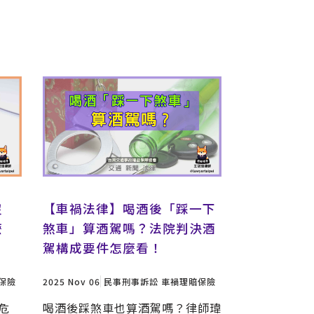
沒
【車禍法律】喝酒後「踩一下
麼
煞車」算酒駕嗎？法院判決酒
？
駕構成要件怎麼看！
保險
2025 Nov 06
民事刑事訴訟
車禍理賠保險
危
喝酒後踩煞車也算酒駕嗎？律師瑋