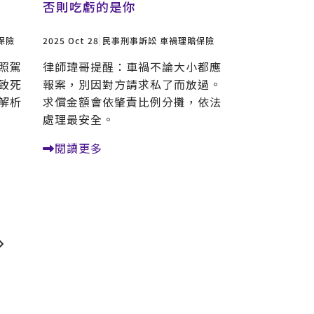
否則吃虧的是你
保險
2025 Oct 28
民事刑事訴訟
車禍理賠保險
照駕
律師瑋哥提醒：車禍不論大小都應
致死
報案，別因對方請求私了而放過。
解析
求償金額會依肇責比例分攤，依法
處理最安全。
閱讀更多