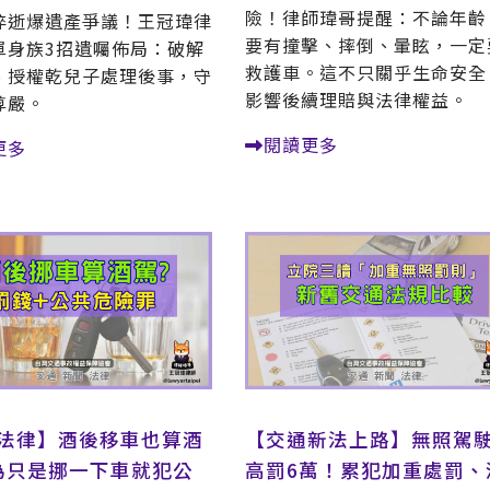
險！律師瑋哥提醒：不論年齡
猝逝爆遺產爭議！王冠瑋律
要有撞擊、摔倒、暈眩，一定
單身族3招遺囑佈局：破解
救護車。這不只關乎生命安全
、授權乾兒子處理後事，守
影響後續理賠與法律權益。
尊嚴。
閱讀更多
更多
法律】酒後移車也算酒
【交通新法上路】無照駕
為只是挪一下車就犯公
高罰6萬！累犯加重處罰、