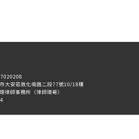
7020208
台北市大安區敦化南路二段77號10/18樓
冠瑋律師事務所（律師瑋哥）
4