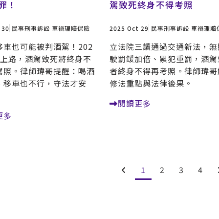
罪！
駕致死終身不得考照
 30
民事刑事訴訟
車禍理賠保險
2025 Oct 29
民事刑事訴訟
車禍理賠
移車也可能被判酒駕！202
立法院三讀通過交通新法，無
法上路，酒駕致死將終身不
駛罰鍰加倍、累犯重罰，酒駕
駕照。律師瑋哥提醒：喝酒
者終身不得再考照。律師瑋哥
、移車也不行，守法才安
修法重點與法律後果。
閱讀更多
更多
1
2
3
4