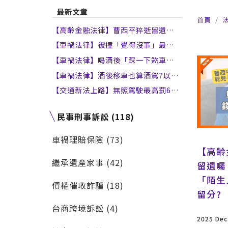
最新文章
首頁
【高齡金融法律】曹西平猝逝留遺囑，
乾兒子卻是法律上的「陌生人」!單身
【車禍法律】被撞「覺得沒事」最危
族如何破解特留分?
險！律師：為什麼「高齡車禍」更不能
【車禍法律】喝酒後「踩一下煞車」算
大意？
酒駕嗎？法院判決酒駕構成要件怎麼
【車禍法律】酒後移車也算酒駕?以為
看！
只是挪一下車就犯公共危險罪！
【交通新法上路】無照駕駛最高罰6
萬！累犯加重處罰、酒駕致死終身不得
考照
民事刑事訴訟 (118)
車禍理賠保險 (73)
【高齡
繼承遺產家事 (42)
留遺囑
「陌生
債權催收詐騙 (18)
留分?
台商跨境訴訟 (4)
2025 Dec