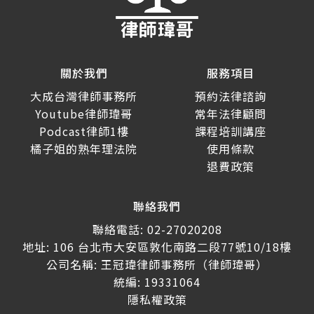
關於我們
服務項目
大成台灣律師事務所
預約法律諮詢
Youtube律師瑋哥
常年法律顧問
Podcast律師1樓
課程培訓講座
橘子姐的熟年理法院
使用條款
退費政策
聯絡我們
聯絡電話: 02-27020208
地址: 106 台北市大安區敦化南路二段77號10/18樓
公司名稱: 王冠瑋律師事務所（律師瑋哥）
統編: 19331064
隱私權政策