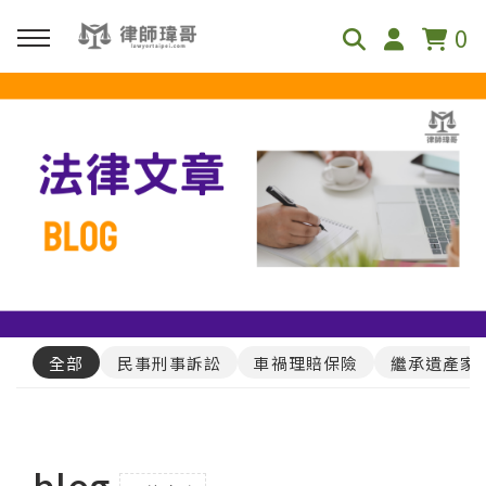
0
回主選單
免費影音資源
Youtube
Podcast
全部
民事刑事訴訟
車禍理賠保險
繼承遺產家
blog