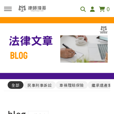
0
回主選單
免費影音資源
Youtube
Podcast
全部
民事刑事訴訟
車禍理賠保險
繼承遺產家
blog