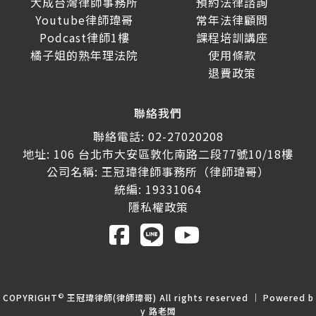
大成台灣律師事務所
預約法律諮詢
Youtube律師瑋哥
常年法律顧問
Podcast律師1樓
課程培訓講座
橘子姐的熟年理法院
使用條款
退費政策
聯絡我們
聯絡電話: 02-27020208
地址: 106 台北市大安區敦化南路二段77號10/18樓
公司名稱: 王冠瑋律師事務所（律師瑋哥）
統編: 19331064
隱私權政策
©
COPYRIGHT
王冠瑋律師(律師瑋哥) All rights reserved ｜ Powered b
y
路老闆