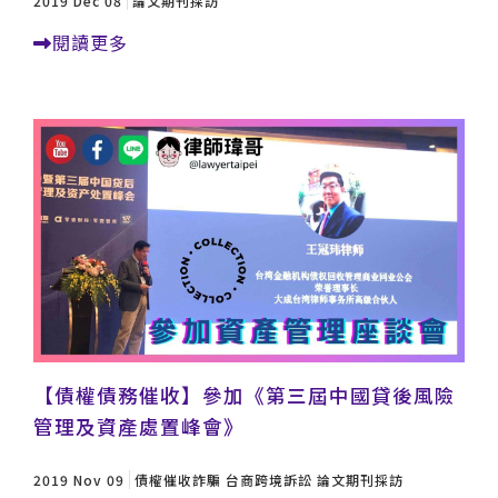
2019 Dec 08
論文期刊採訪
閱讀更多
【債權債務催收】參加《第三屆中國貸後風險
管理及資產處置峰會》
2019 Nov 09
債權催收詐騙
台商跨境訴訟
論文期刊採訪