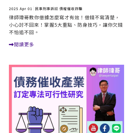
2025 Apr 01
民事刑事訴訟
債權催收詐騙
律師瑋哥教你借據怎麼寫才有效！借錢不寫清楚，
小心討不回來！掌握5大重點、防身技巧，讓你欠錢
不怕追不回。
閱讀更多