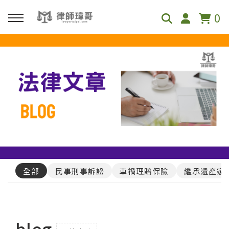
0
回主選單
免費影音資源
Youtube
Podcast
全部
民事刑事訴訟
車禍理賠保險
繼承遺產家
blog