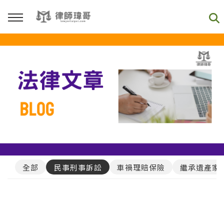
回主選單
免費影音資源
Youtube
Podcast
全部
民事刑事訴訟
車禍理賠保險
繼承遺產家