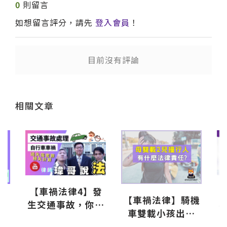
0
則留言
如想留言評分，請先
登入會員
！
送出
目前沒有評論
送出
相關文章
【車禍法律4】發
E
定
【車禍法律】騎機
生交通事故，你該
1
車雙載小孩出車
怎麼辦？ #汽車與
催
禍，要負法律責任