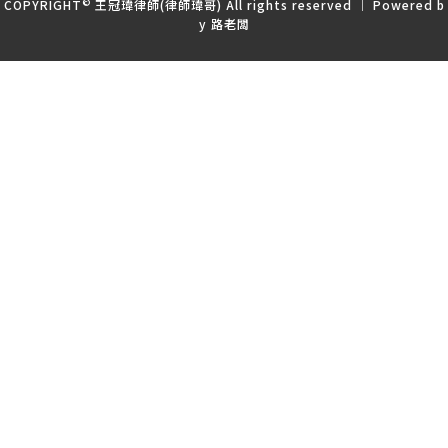
©
COPYRIGHT
王冠瑋律師(律師瑋哥) All rights reserved ｜ Powered b
y
路老闆