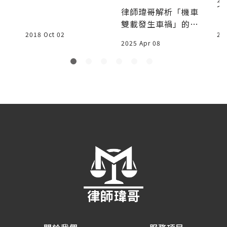
父
自行車車禍 處理
律師瑋哥解析「機車
嗎？律師教你看懂
「
雙載發生車禍」的法
「過失傷害」與賠
與
律責任，釐清駕駛與
2018 Oct 02
20
償重點
法
2025 Apr 08
乘客在事故中的責任
剖
歸屬，提醒民眾不要
後
雙載，遵守交通規
如
則，保障自身安全與
議
法律權益。