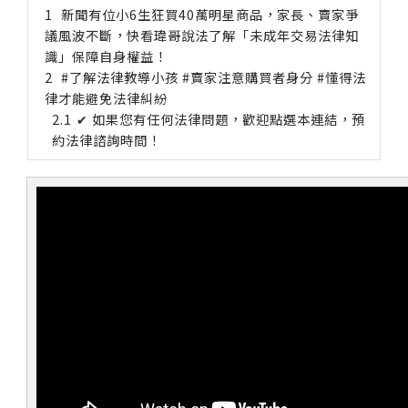
新聞有位小6生狂買40萬明星商品，家長、賣家爭
議風波不斷，快看瑋哥說法了解「未成年交易法律知
識」保障自身權益！
#了解法律教導小孩 #賣家注意購買者身分 #懂得法
律才能避免法律糾紛
✔ 如果您有任何法律問題，歡迎點選本連結，預
約法律諮詢時間！