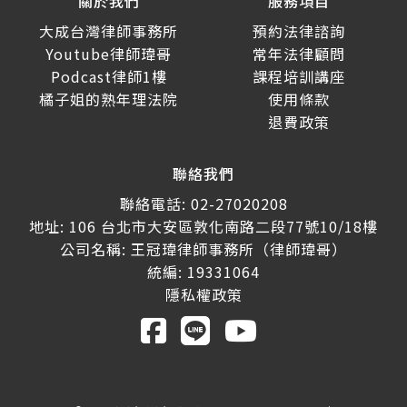
關於我們
服務項目
大成台灣律師事務所
預約法律諮詢
Youtube律師瑋哥
常年法律顧問
Podcast律師1樓
課程培訓講座
橘子姐的熟年理法院
使用條款
退費政策
聯絡我們
聯絡電話: 02-27020208
地址: 106 台北市大安區敦化南路二段77號10/18樓
公司名稱: 王冠瑋律師事務所（律師瑋哥）
統編: 19331064
隱私權政策