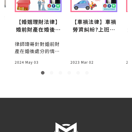
後
【婚姻理財法律】
【車禍法律】車禍
？
婚前財產在婚後變
勞資糾紛?上班通
工
賣，價金可否為夫
勤時發生車禍，律
任
酒
！
律師瑋哥針對婚前財
妻剩餘財產分配？
師：2種權益如何
闖紅
產在婚後處分的情
律師：小心變婚後
請求
開2
況，解析台灣法律對
財產
解
2024 May 03
2023 Mar 02
20
於夫妻剩餘財產分配
差
的相關規定，並提供
駕
實際案例和建議。