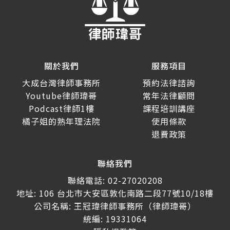
關於我們
服務項目
大成台灣律師事務所
預約法律諮詢
Youtube律師瑋哥
常年法律顧問
Podcast律師1樓
課程培訓講座
橘子姐的熟年理法院
使用條款
退費政策
聯絡我們
聯絡電話: 02-27020208
地址: 106 台北市大安區敦化南路二段77號10/18樓
公司名稱: 王冠瑋律師事務所（律師瑋哥）
統編: 19331064