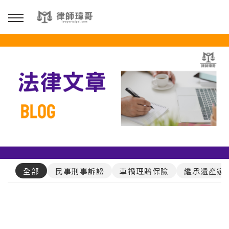
回主選單
免費影音資源
Youtube
Podcast
全部
民事刑事訴訟
車禍理賠保險
繼承遺產家