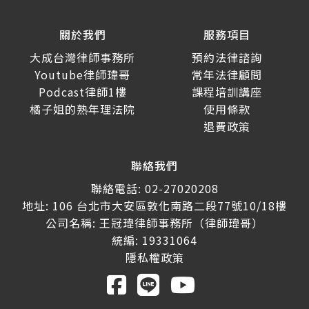
關於我們
服務項目
大成台灣律師事務所
預約法律諮詢
Youtube律師瑋哥
常年法律顧問
Podcast律師1樓
課程培訓講座
橘子姐的熟年理法院
使用條款
退費政策
聯絡我們
聯絡電話: 02-27020208
地址: 106 台北市大安區敦化南路二段77號10/18樓
公司名稱: 王冠瑋律師事務所（律師瑋哥）
統編: 19331064
隱私權政策