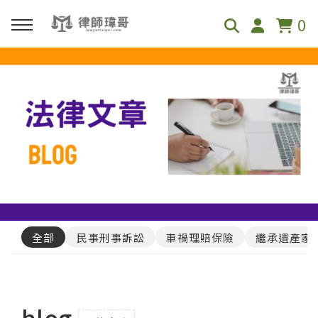
0
回主選單
免費影音資源
Youtube
Podcast
全部
民事刑事訴訟
車禍理賠保險
繼承遺產家
blog