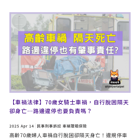
【車禍法律】70歲女騎士車禍，自行脫困隔天
卻身亡…路邊違停也要負責嗎？
2025 Apr 14
民事刑事訴訟
車禍理賠保險
高齡70歲婦人車禍自行脫困卻隔天身亡！違規停車