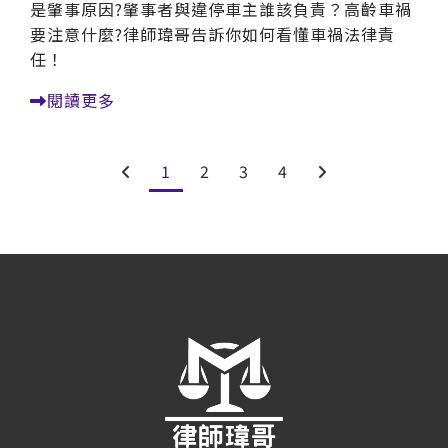
是肇事原因?肇事者與違停車主誰該負責？高齡車禍
要注意什麼?律師瑋哥告訴你如何看懂車禍法律責
任！
閱讀更多
1
2
3
4