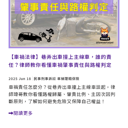
【車禍法律】巷弄出車撞上主線車，誰的責
任？律師教你看懂車禍肇事責任與路權判定
2025 Jun 18
民事刑事訴訟
車禍理賠保險
車禍責任怎麼分？從巷弄出車撞上主線車談起，律
師瑋哥教你看懂路權歸屬、肇責比例、主因次因判
斷原則，了解如何避免危險又保障自己權益！
閱讀更多