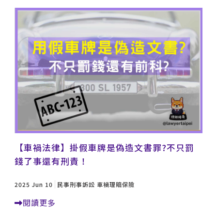
【車禍法律】掛假車牌是偽造文書罪?不只罰
錢了事還有刑責！
2025 Jun 10
民事刑事訴訟
車禍理賠保險
閱讀更多