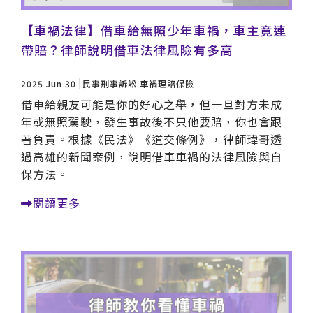
【車禍法律】借車給無照少年車禍，車主竟連
帶賠？律師說明借車法律風險有多高
2025 Jun 30
民事刑事訴訟
車禍理賠保險
借車給親友可能是你的好心之舉，但一旦對方未成
年或無照駕駛，發生事故後不只他要賠，你也會跟
著負責。根據《民法》《道交條例》，律師瑋哥透
過高雄的新聞案例，說明借車車禍的法律風險與自
保方法。
閱讀更多