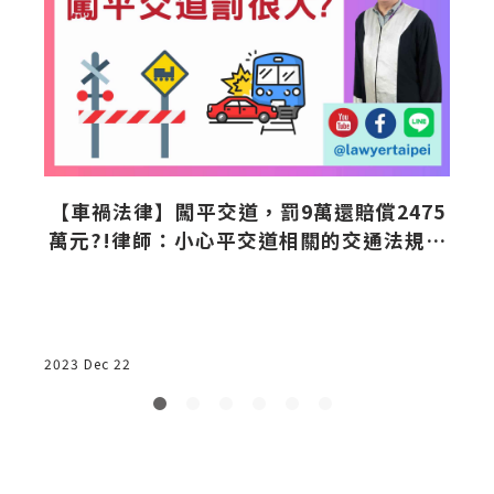
？
【車禍法律】闖平交道，罰9萬還賠償2475
什
萬元?!律師：小心平交道相關的交通法規和
公共危險罪
2023 Dec 22
2