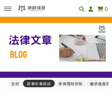
0
回主選單
免費影音資源
Youtube
Podcast
全部
民事刑事訴訟
車禍理賠保險
繼承遺產家