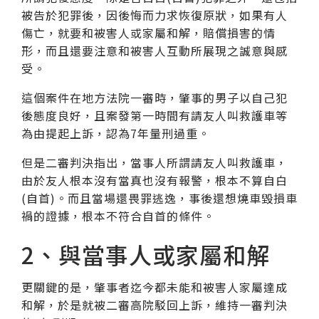
被告於犯罪後，因後悔而力求恢復原狀，如果有人
傷亡，就要和被害人或家屬和解，賠償損害的情
形，而且還要注意和被害人互動所展現之誠意與感
受。
這個案件在地方法院一審時，肇事的男子以自己犯
後態度良好，且案發第一時間有請友人叫救護車等
為由提起上訴，認為7年量刑過重。
但是二審判決指出，當事人所謂請友人叫救護車，
由於友人根本沒有當真也沒有報警，根本不算自白
(自首)。而且當場還畏罪逃逸，事後還想燒車毀損車
禍的證據，根本不符合自首的條件。
2、與當事人或家屬和解
更關鍵的是，肇事者迄今都未能和被害人家屬達成
和解，於是就被二審高院駁回上訴，維持一審判決