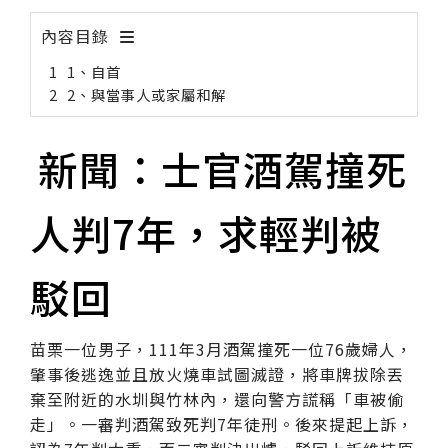
內容目錄
1、自首
2、與當事人或家屬和解
新聞：士官酒駕撞死
人判7年，求輕判被
駁回
苗栗一位男子，111年3月酒駕撞死一位76歲婦人，
肇事後逃逸並且放火燒車試圖滅證，將車牌拔除丟
棄至附近的水圳與竹林內，還向警方謊稱「車被偷
走」。一審判酒駕致死判7年徒刑。後來提起上訴，