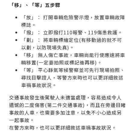
「移」、「等」五步驟
「放」： 打開車輛危險警示燈，放置車輛故障
標誌。
「撥」： 立即撥打110報警、119傷患救護。
「劃」： 將車輛標繪定位(有移動過的就不可
以劃，以防現場失真)。
「移」 無人傷亡事故，車輛尚能行使應速將車
輛移置(一定要拍照或標記後再移)。
「等」 平心靜氣等候警察並可先行現場拍照、
尋找目擊證人，等警方來時也可以更詳細敘述
車禍事故狀況。
交通事故發生後駕駛人未適當處理，容易造成令人
遺憾的二度傷害(第二件交通事故)，而且在旁邊目睹
事故的人車，也需要多加注意，以免不小心造成另
一起事故。
在警方來時，也可以更詳細敘述車禍事故狀況。