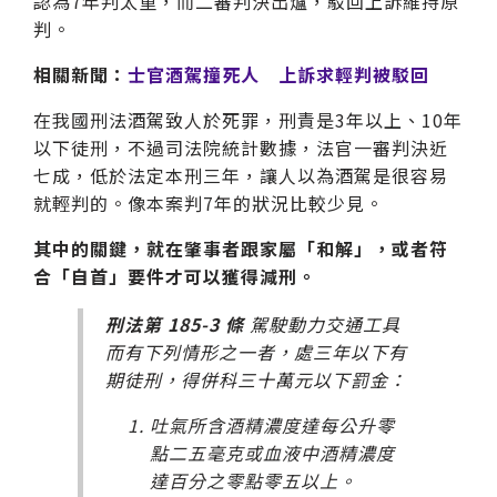
認為7年判太重，而二審判決出爐，駁回上訴維持原
判。
相關新聞：
士官酒駕撞死人 上訴求輕判被駁回
在我國刑法酒駕致人於死罪，刑責是3年以上、10年
以下徒刑，不過司法院統計數據，法官一審判決近
七成，低於法定本刑三年，讓人以為酒駕是很容易
就輕判的。像本案判7年的狀況比較少見。
其中的關鍵，就在肇事者跟家屬「和解」，或者符
合「自首」要件才可以獲得減刑。
刑法第 185-3 條
駕駛動力交通工具
而有下列情形之一者，處三年以下有
期徒刑，得併科三十萬元以下罰金：
吐氣所含酒精濃度達每公升零
點二五毫克或血液中酒精濃度
達百分之零點零五以上。