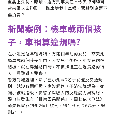
至要上法院、賠錢、還有刑事責任。今天律師瑋哥
就來跟大家聊聊——機車雙載出車禍，駕駛到底要不
要負責？
新聞案例：機車載兩個孩
子，車禍算違規嗎?
左小姐是位年輕媽媽，有兩個年幼的女兒，某天她
騎車載兩個孩子出門，大女兒坐後座，小女兒站在
踏板。就在穿越路口時，不慎擦撞正在過馬路的行
人，導致對方受傷。
警方到場處理，除了左小姐載2名子女違反交通規
則，她沒有闖紅燈、也沒超速。不過法院認為，她
讓小孩站踏板，影響了駕駛人的反應能力與視線，
跟事故發生有「相當因果關係」，因此依《刑法》
過失傷害罪判她2個月徒刑，得易科罰金6萬元，緩
刑2年。