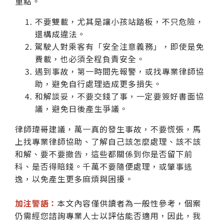
重點。
不要雙載，尤其是讓小孩站踏板，不只危險，
還構成違法。
駕駛人對乘客有「安全注意義務」，即使是免
費載，也必須全程負責安全。
遇到事故，第一時間先報警，或找專業律師協
助，避免自行處理造成更多損失。
和解談妥，不要交錢了事，一定要簽好書面協
議，避免日後產生爭議。
律師瑋哥建議，萬一真的發生事故，不要慌張，馬
上找專業律師協助、了解自己該怎麼處理、該不該
和解、要不要撤告，這些都關係到你是否留下前
科、是否得賠錢。千萬不要隨便處理，或肇事逃
逸，以免產生更多麻煩與困擾。
加注警語：
本文內容僅供讀者為一般性參考，個案
仍需經您諮詢專業人士以評估能否適用，因此，我