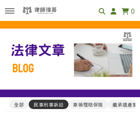
0
回主選單
免費影音資源
Youtube
Podcast
全部
民事刑事訴訟
車禍理賠保險
繼承遺產家