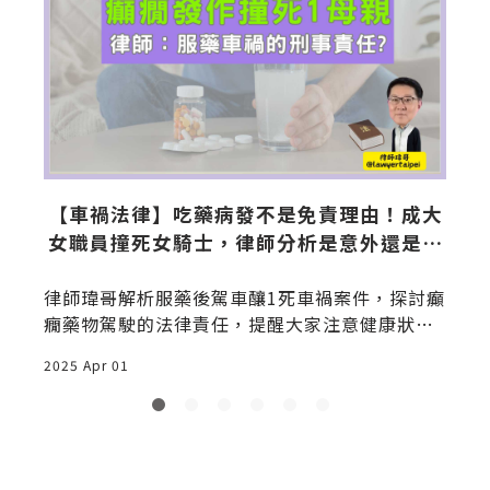
【車禍法律】吃藥病發不是免責理由！成大
女職員撞死女騎士，律師分析是意外還是犯
罪?
什
律師瑋哥解析服藥後駕車釀1死車禍案件，探討癲
癇藥物駕駛的法律責任，提醒大家注意健康狀況
與交通安全，避免因疏忽釀成不可挽回的悲劇。
2025 Apr 01
2