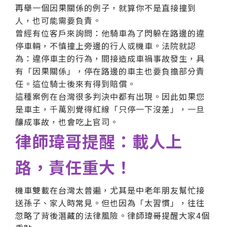
再舉一個因果關係的例子，就算你不是直接撞到
人，也可能需要負責。
曾經有位客戶來詢問：他騎車為了閃躲在路邊的違
停車輛，不慎撞上旁邊的行人或機車。法院就認
為：違停車主的行為，間接造成車禍事故發生，具
有「因果關係」，停在路邊的車主也要負擔部分責
任。這位騎士後來有得到賠償。
這種案例在台灣很多判決中都有出現。因此如果您
是車主，千萬別覺得紅線「只停一下沒差」，一旦
釀成事故，也會吃上官司。
律師瑋哥提醒：載人上
路，責任重大！
機車雙載在台灣太普遍，尤其是中老年朋友幫忙接
送孫子、家人時常見。但也因為「太習慣」，往往
忽略了背後潛藏的法律風險。律師瑋哥提醒大家4個