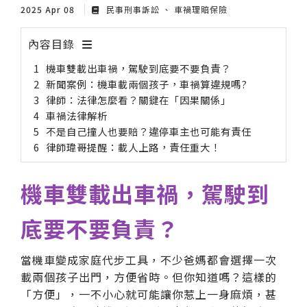
2025 Apr 08
民事刑事訴訟
車禍理賠保險
內容目錄
機車雙載出車禍，駕駛到底要不要負責？
新聞案例：機車載兩個孩子，車禍算違規嗎?
律師：法律怎麼看？關鍵在「因果關係」
車禍法律解析
不是自己撞人也要賠？違停車主也可能有責任
律師瑋哥提醒：載人上路，責任重大！
機車雙載出車禍，駕駛到
底要不要負責？
當機車變成家庭代步工具，不少爸媽都會選擇一次
載兩個孩子出門，方便省時。但你知道嗎？這樣的
「方便」，一不小心就可能讓你惹上一身麻煩，甚