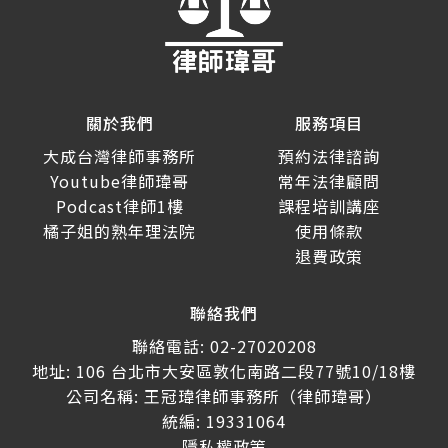
關於我們
服務項目
大成台灣律師事務所
預約法律諮詢
Youtube律師瑋哥
常年法律顧問
Podcast律師1樓
課程培訓講座
橘子姐的熟年理法院
使用條款
退費政策
聯絡我們
聯絡電話: 02-27020208
地址: 106 台北市大安區敦化南路二段77號10/18樓
公司名稱: 王冠瑋律師事務所（律師瑋哥）
統編: 19331064
隱私權政策