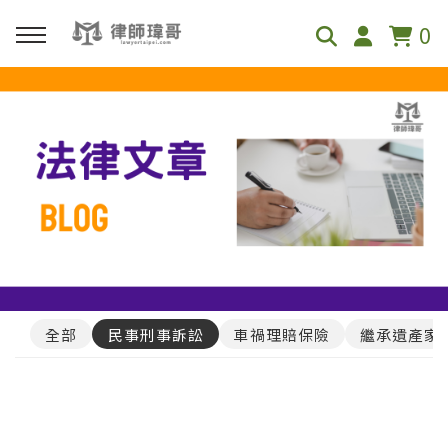
0
回主選單
免費影音資源
Youtube
Podcast
全部
民事刑事訴訟
車禍理賠保險
繼承遺產家