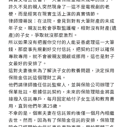
許久不見的親人突然現身了…這不是電視劇的老
梗，而是經常在現實生活上演的真實情節。
律師瑋哥說：在法院，會見到對有大筆財產的未成
年子女，親友比較會爭取監護權，相對沒有財產(遺
產)的子女，爭取就沒那麼激烈。
所以如果沒有把握你交付的人能妥善處理這一大筆
錢，那麼事先規劃好交付信託，把契約訂好以確保
專款專用，就不會被親友覬覦或挪用，這也是對子
女最好的安排了。
這對夫妻後來為了解決子女的教養問題，決定採用
保險金信託這個理財工具。
他們請律師擔任信託監察人，並與保險公司辦理了
保單批註。根據信託契約，未來的保險理賠金將直
接撥入信託專戶，每月固定給付子女生活和教育費
用，直到他們年滿25歲。
不幸的是，個案夫妻在信託簽約後僅一個月內相繼
去世。然而，因為有了保險金信託的安排，保險理
賠金已經開始由信託專戶專款專用，用於照顧三名