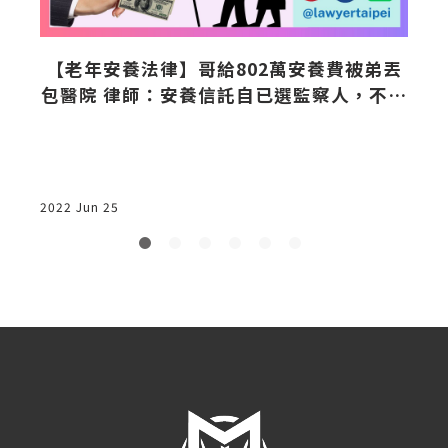
投
【老年安養法律】哥給802萬安養費被弟丟
包醫院 律師：安養信託自已選監察人，不要
測試人心
析
2022 Jun 25
2